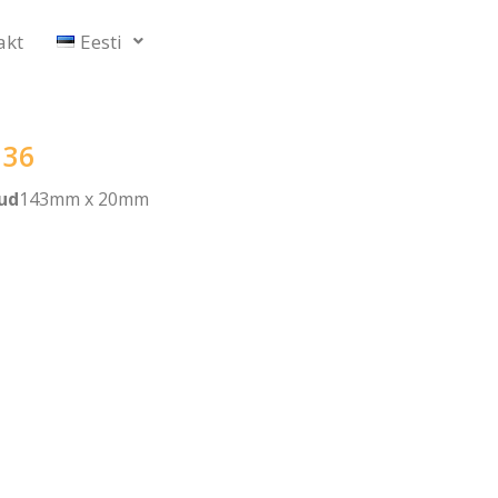
akt
Eesti
L36
ud
143mm x 20mm