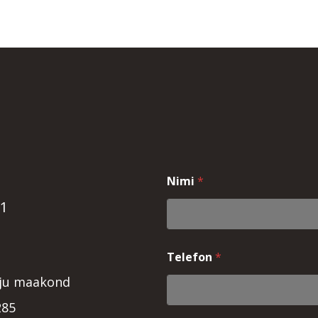
Nimi
*
71
Telefon
*
rju maakond
285