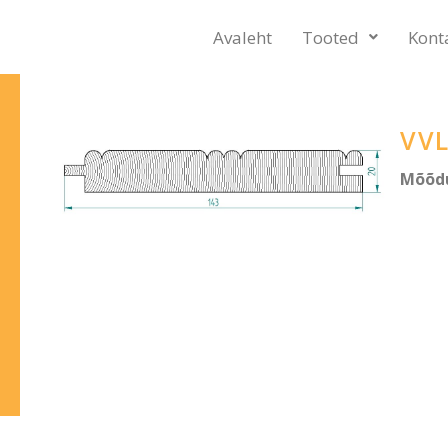
Avaleht
Tooted
Kont
VV
Mõõd