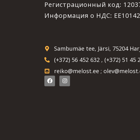
Регистрационный код: 1203
Информация о НДС: EE1014
Sambumäe tee, Järsi, 75204 Ha
(+372) 56 452 632 , (+372) 51 45 
reiko@melost.ee ; olev@melost.
F
I
a
n
c
s
e
t
b
a
o
g
o
r
k
a
m