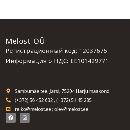
Melost OÜ
Регистрационный код: 12037675
Информация о НДС: EE101429771
Sambumäe tee, Järsi, 75204 Harju maakond
(+372) 56 452 632 , (+372) 51 45 285
reiko@melost.ee ; olev@melost.ee
F
I
a
n
c
s
e
t