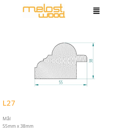
Hopp
Meny
rett
til
innholdet
L27
Mål
55mm x 38mm