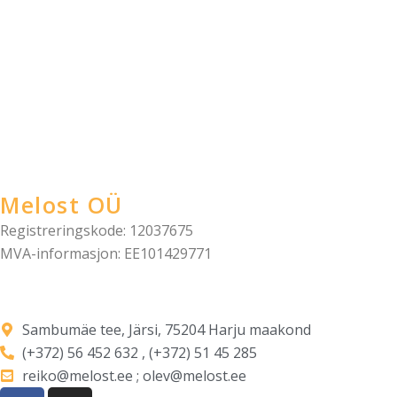
Melost OÜ
Registreringskode: 12037675
MVA-informasjon: EE101429771
Sambumäe tee, Järsi, 75204 Harju maakond
(+372) 56 452 632 , (+372) 51 45 285
reiko@melost.ee ; olev@melost.ee
F
I