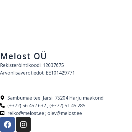
Melost OÜ
Rekisteröintikoodi: 12037675
Arvonlisäverotiedot: EE101429771
Sambumäe tee, Järsi, 75204 Harju maakond
(+372) 56 452 632 , (+372) 51 45 285
reiko@melost.ee ; olev@melost.ee
F
I
a
n