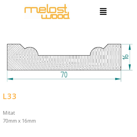
Siirry
Menu
sisältöön
L33
Mitat
70mm x 16mm