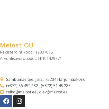
Melost OÜ
Rekisteröintikoodi: 12037675
Arvonlisäverotiedot: EE101429771
Sambumäe tee, Järsi, 75204 Harju maakond
(+372) 56 452 632 , (+372) 51 45 285
reiko@melost.ee ; olev@melost.ee
F
I
a
n