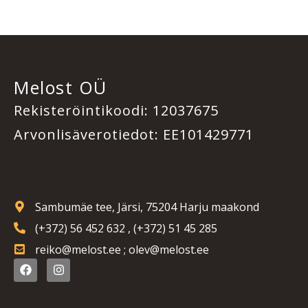
Melost OÜ
Rekisteröintikoodi: 12037675
Arvonlisäverotiedot: EE101429771
Sambumäe tee, Järsi, 75204 Harju maakond
(+372) 56 452 632 , (+372) 51 45 285
reiko@melost.ee ; olev@melost.ee
F
I
a
n
c
s
e
t