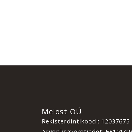
Melost OÜ
Rekisteröintikoodi: 12037675
Arvonlisäverotiedot: EE10142