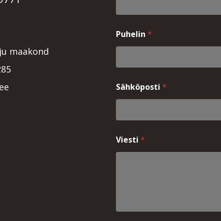
Puhelin
*
rju maakond
285
ee
Sähköposti
*
*
Viesti
*
S
ä
h
k
ö
p
o
s
t