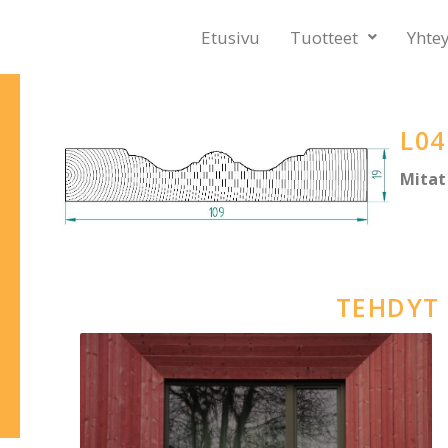
Etusivu
Tuotteet
Yhte
L04
Mitat
TEHDYT