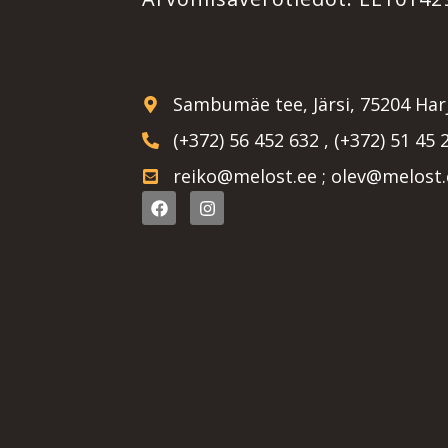
Sambumäe tee, Järsi, 75204 Ha
(+372) 56 452 632 , (+372) 51 45 
reiko@melost.ee ; olev@melost.
F
I
a
n
c
s
e
t
b
a
o
g
o
r
k
a
m