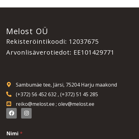
Melost OÜ
Rekisteröintikoodi: 12037675
Arvonlisäverotiedot: EE101429771
Sambumäe tee, Järsi, 75204 Harju maakond
(+372) 56 452 632 , (+372) 51 45 285
reiko@melost.ee ; olev@melost.ee
F
I
a
n
c
s
e
t
b
a
Nimi
*
o
g